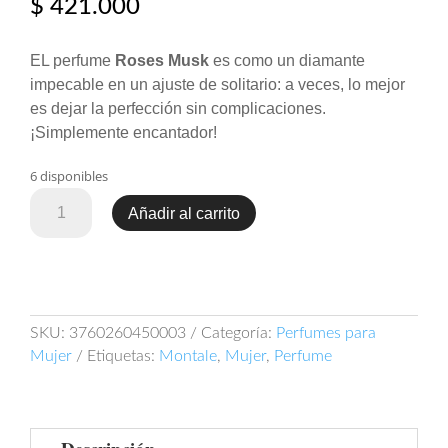
$
421.000
EL perfume
Roses Musk
es como un diamante
impecable en un ajuste de solitario: a veces, lo mejor
es dejar la perfección sin complicaciones.
¡Simplemente encantador!
6 disponibles
Montale
Añadir al carrito
Roses
Musk
100ml
EDP
cantidad
SKU:
3760260450003
Categoría:
Perfumes para
Mujer
Etiquetas:
Montale
,
Mujer
,
Perfume