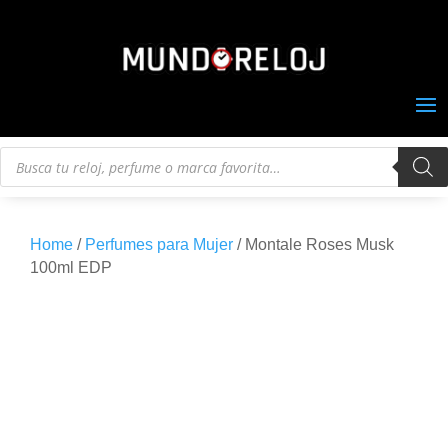
Búsqueda
de
productos
Home
/
Perfumes para Mujer
/ Montale Roses Musk
100ml EDP