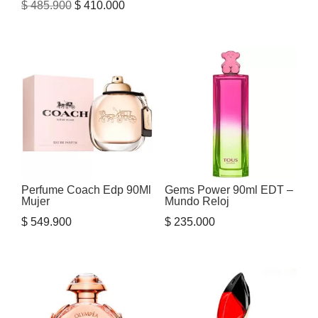
El
El
$
485.900
$
410.000
precio
precio
original
actual
era:
es:
$ 485.900.
$ 410.000.
Perfume Coach Edp 90Ml
Gems Power 90ml EDT –
Mujer
Mundo Reloj
$
549.900
$
235.000