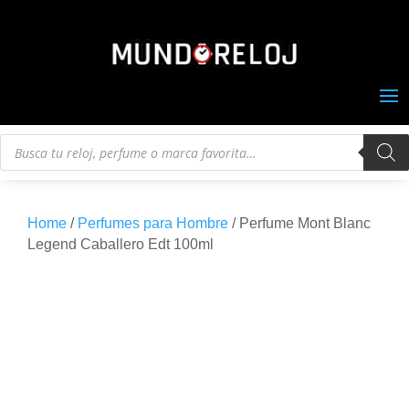
Búsqueda
de
productos
Home
/
Perfumes para Hombre
/ Perfume Mont Blanc
Legend Caballero Edt 100ml