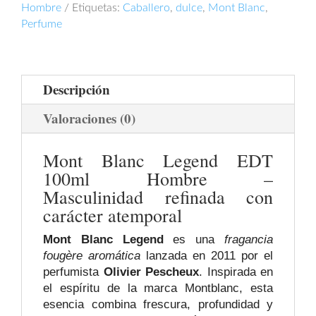
100ml
Hombre
Etiquetas:
Caballero
,
dulce
,
Mont Blanc
,
cantidad
Perfume
Descripción
Valoraciones (0)
Mont Blanc Legend EDT
100ml Hombre –
Masculinidad refinada con
carácter atemporal
Mont Blanc Legend
es una
fragancia
fougère aromática
lanzada en 2011 por el
perfumista
Olivier Pescheux
. Inspirada en
el espíritu de la marca Montblanc, esta
esencia combina frescura, profundidad y