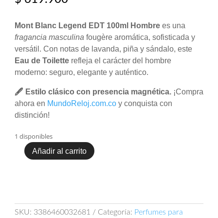
Mont Blanc Legend EDT 100ml Hombre
es una
fragancia masculina
fougère aromática, sofisticada y
versátil. Con notas de lavanda, piña y sándalo, este
Eau de Toilette
refleja el carácter del hombre
moderno: seguro, elegante y auténtico.
🖋️ Estilo clásico con presencia magnética.
¡Compra
ahora en
MundoReloj.com.co
y conquista con
distinción!
1 disponibles
Añadir al carrito
Perfume
Mont
Blanc
Legend
Caballero
Edt
SKU:
3386460032681
Categoría:
Perfumes para