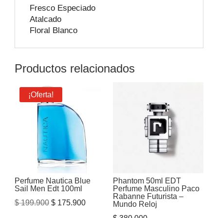
Fresco Especiado
Atalcado
Floral Blanco
Productos relacionados
¡Oferta!
Perfume Nautica Blue
Phantom 50ml EDT
Sail Men Edt 100ml
Perfume Masculino Paco
Rabanne Futurista –
El
El
$
199.900
$
175.900
Mundo Reloj
precio
precio