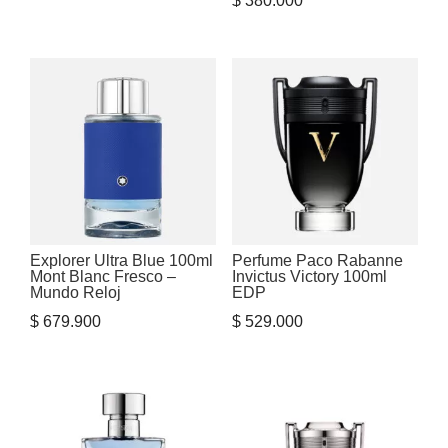
$
380.000
original
actual
era:
es:
$ 199.900.
$ 175.900.
Explorer Ultra Blue 100ml
Perfume Paco Rabanne
Mont Blanc Fresco –
Invictus Victory 100ml
Mundo Reloj
EDP
$
679.900
$
529.000