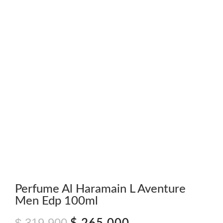
Perfume Al Haramain L Aventure
Men Edp 100ml
$
319.900
El
El