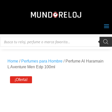
Búsqueda
de
productos
Home
/
Perfumes para Hombre
/ Perfume Al Haramain
L Aventure Men Edp 100ml
¡Oferta!