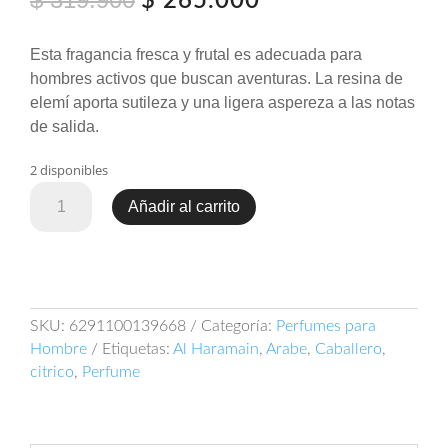
$
265.000
precio
precio
original
actual
Esta fragancia fresca y frutal es adecuada para
era:
es:
hombres activos que buscan aventuras. La resina de
$ 319.900.
$ 265.000.
elemí aporta sutileza y una ligera aspereza a las notas
de salida.
2 disponibles
Perfume
Añadir al carrito
Al
Haramain
L
Aventure
Men
SKU:
6291100139668
Categoría:
Perfumes para
Edp
Hombre
Etiquetas:
Al Haramain
,
Arabe
,
Caballero
,
100ml
citrico
,
Perfume
cantidad