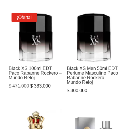
¡Oferta!
Black XS 100ml EDT
Black XS Men 50ml EDT
Paco Rabanne Rockero –
Perfume Masculino Paco
Mundo Reloj
Rabanne Rockero –
Mundo Reloj
El
El
$
471.000
$
383.000
$
300.000
precio
precio
original
actual
era:
es:
$ 471.000.
$ 383.000.