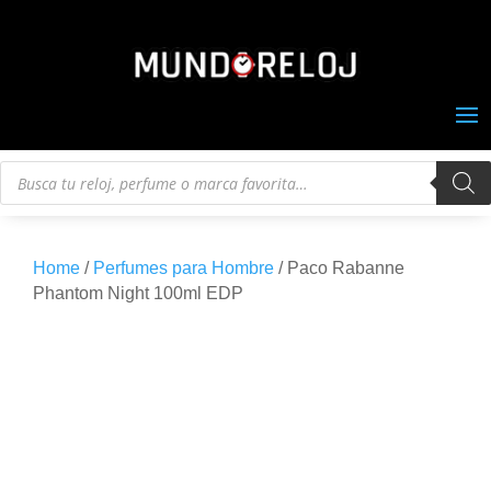
Búsqueda
de
productos
Home
/
Perfumes para Hombre
/ Paco Rabanne
Phantom Night 100ml EDP