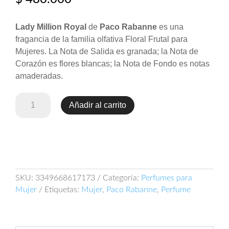
Lady Million Royal
de
Paco Rabanne
es una
fragancia de la familia olfativa Floral Frutal para
Mujeres. La Nota de Salida es granada; la Nota de
Corazón es flores blancas; la Nota de Fondo es notas
amaderadas.
Paco
Añadir al carrito
Rabanne
Lady
Million
Royal
80ml
EDP
SKU:
3349668617173
Categoría:
Perfumes para
cantidad
Mujer
Etiquetas:
Mujer
,
Paco Rabanne
,
Perfume