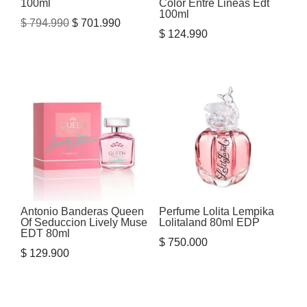
100ml
Color Entre Lineas Edt
100ml
El
El
$
794.990
$
701.990
$
124.990
precio
precio
original
actual
era:
es:
$ 794.990.
$ 701.990.
Antonio Banderas Queen
Perfume Lolita Lempika
Of Seduccion Lively Muse
Lolitaland 80ml EDP
EDT 80ml
$
750.000
$
129.900