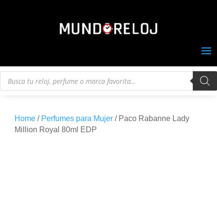
Búsqueda
de
productos
Home
/
Perfumes para Mujer
/ Paco Rabanne Lady
Million Royal 80ml EDP