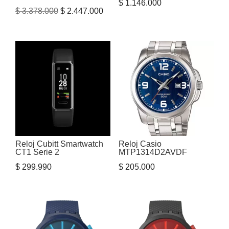
$
1.146.000
El
El
$
3.378.000
$
2.447.000
precio
precio
original
actual
era:
es:
$ 3.378.000.
$ 2.447.000.
Reloj Cubitt Smartwatch
Reloj Casio
CT1 Serie 2
MTP1314D2AVDF
$
299.990
$
205.000