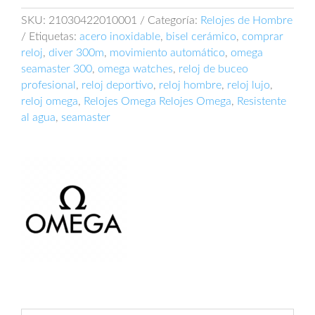
210.30.42.20.10.001
cantidad
SKU:
21030422010001
Categoría:
Relojes de Hombre
Etiquetas:
acero inoxidable
,
bisel cerámico
,
comprar
reloj
,
diver 300m
,
movimiento automático
,
omega
seamaster 300
,
omega watches
,
reloj de buceo
profesional
,
reloj deportivo
,
reloj hombre
,
reloj lujo
,
reloj omega
,
Relojes Omega Relojes Omega
,
Resistente
al agua
,
seamaster