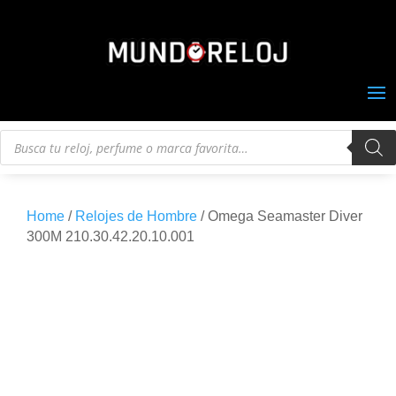
Búsqueda
de
productos
Home
/
Relojes de Hombre
/ Omega Seamaster Diver
300M 210.30.42.20.10.001