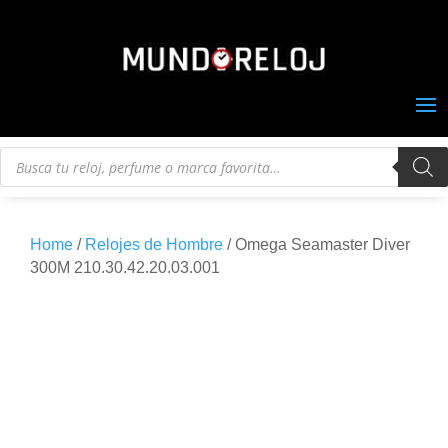
Búsqueda
de
productos
Home
/
Relojes de Hombre
/ Omega Seamaster Diver
300M 210.30.42.20.03.001