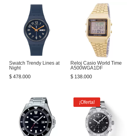
Swatch Trendy Lines at
Reloj Casio World Time
Night
A500WGA1DF
$
478.000
$
138.000
¡Oferta!