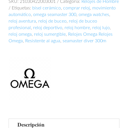
SKU:
21030422003001
Categoría:
Relojes de Hombre
Etiquetas:
bisel cerámico
,
comprar reloj
,
movimiento
automático
,
omega seamaster 300
,
omega watches
,
reloj aventura
,
reloj de buceo
,
reloj de buceo
profesional
,
reloj deportivo
,
reloj hombre
,
reloj lujo
,
reloj omega
,
reloj sumergible
,
Relojes Omega Relojes
Omega
,
Resistente al agua
,
seamaster diver 300m
Descripción