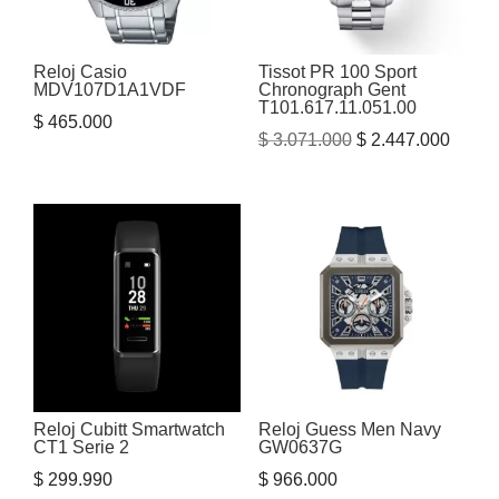
Reloj Casio
Tissot PR 100 Sport
MDV107D1A1VDF
Chronograph Gent
T101.617.11.051.00
$
465.000
El
El
$
3.071.000
$
2.447.000
precio
precio
original
actual
era:
es:
$ 3.071.000.
$ 2.44
Reloj Cubitt Smartwatch
Reloj Guess Men Navy
CT1 Serie 2
GW0637G
$
299.990
$
966.000