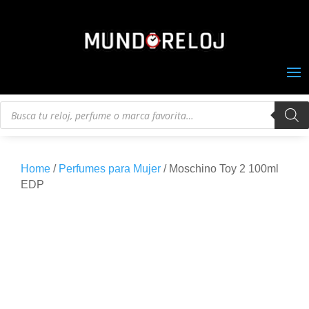
Búsqueda
de
productos
Home
/
Perfumes para Mujer
/ Moschino Toy 2 100ml
EDP