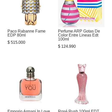
Paco Rabanne Fame
Perfume ARP Gotas De
EDP 80ml
Color Entre Lineas Edt
100ml
$
515.000
$
124.990
Emporio Armani In Love
Rosé Rush 100ml EDT