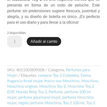
presenta en forma de un osito de peluche. Este
perfume sin pretensiones sugiere frescura, juventud y
alegría, y su diseño de botella es único. ¡Es perfecto
para el uso diario y para llevar a la oficina!
2 disponibles
Moschino
Añadir al carrito
Toy
2
100ml
EDP
cantidad
SKU:
8011003839308
Categoría:
Perfumes para
Mujer
Etiquetas:
comprar Toy 2 Colombia
,
Dama
,
fragancia frutal mujer
,
frasco oso Moschino
,
Moschino
,
Moschino original
,
Moschino Toy 2
,
Moschino Toy 2
EDP
,
Mundo Reloj Toy 2
,
Perfume
,
perfume 100 ml
mujer
,
perfume gourmand mujer
,
perfume Moschino
mujer
,
regalo perfume Moschino
,
Toy 2 100 ml
,
Toy 2