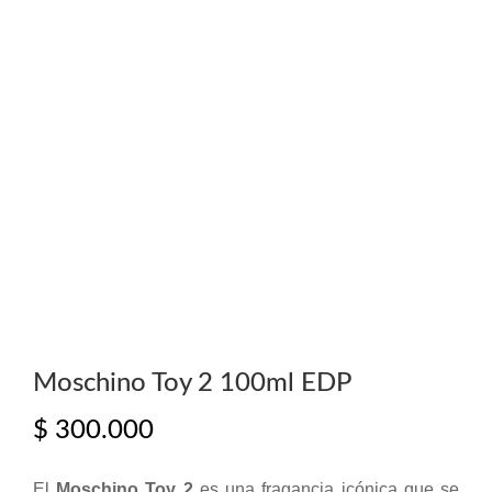
Moschino Toy 2 100ml EDP
$
300.000
El
Moschino Toy 2
es una fragancia icónica que se