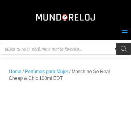
Búsqueda
de
productos
Home
/
Perfumes para Mujer
/ Moschino So Real
Cheap & Chic 100ml EDT