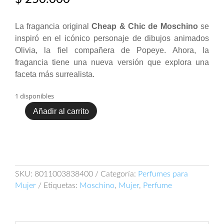
La fragancia original
Cheap & Chic de Moschino
se
inspiró en el icónico personaje de dibujos animados
Olivia, la fiel compañera de Popeye. Ahora, la
fragancia tiene una nueva versión que explora una
faceta más surrealista.
1 disponibles
Añadir al carrito
Moschino
So
Real
Cheap
&
Chic
SKU:
8011003838400
Categoría:
Perfumes para
100ml
Mujer
Etiquetas:
Moschino
,
Mujer
,
Perfume
EDT
cantidad