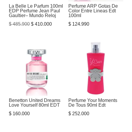
La Belle Le Parfum 100ml
Perfume ARP Gotas De
EDP Perfume Jean Paul
Color Entre Lineas Edt
Gaultier– Mundo Reloj
100ml
El
El
$
485.900
$
410.000
$
124.990
precio
precio
original
actual
era:
es:
$ 485.900.
$ 410.000.
Benetton United Dreams
Perfume Your Moments
Love Yourself 80ml EDT
De Tous 90ml Edt
$
160.000
$
252.000