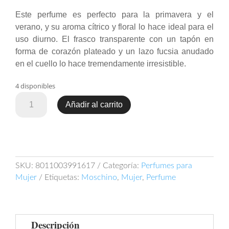
Este perfume es perfecto para la primavera y el
verano, y su aroma cítrico y floral lo hace ideal para el
uso diurno. El frasco transparente con un tapón en
forma de corazón plateado y un lazo fucsia anudado
en el cuello lo hace tremendamente irresistible.
4 disponibles
Moschino
Añadir al carrito
Funny!
100ml
EDT
cantidad
SKU:
8011003991617
Categoría:
Perfumes para
Mujer
Etiquetas:
Moschino
,
Mujer
,
Perfume
Descripción