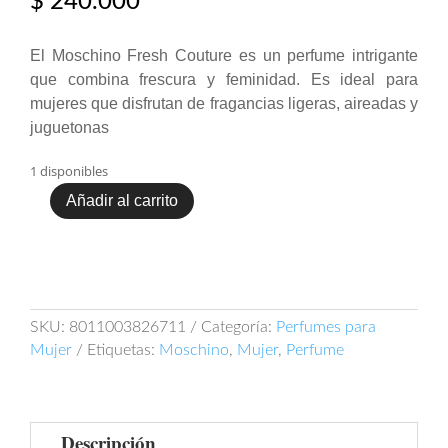
$
240.000
El Moschino Fresh Couture es un perfume intrigante
que combina frescura y feminidad. Es ideal para
mujeres que disfrutan de fragancias ligeras, aireadas y
juguetonas
1 disponibles
Añadir al carrito
Moschino
Fresh
Couture
100ml
EDT
cantidad
SKU:
8011003826711
Categoría:
Perfumes para
Mujer
Etiquetas:
Moschino
,
Mujer
,
Perfume
Descripción