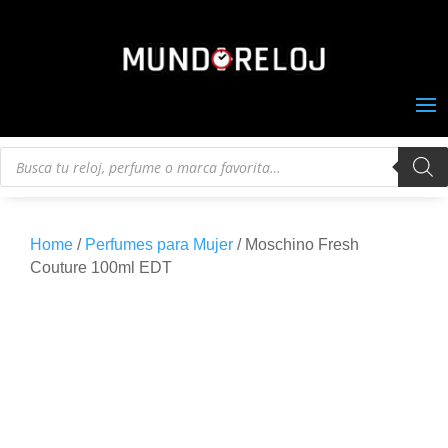
Búsqueda
de
productos
Home
/
Perfumes para Mujer
/ Moschino Fresh
Couture 100ml EDT