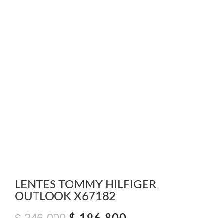
LENTES TOMMY HILFIGER
OUTLOOK X67182
$
246.000
El
El