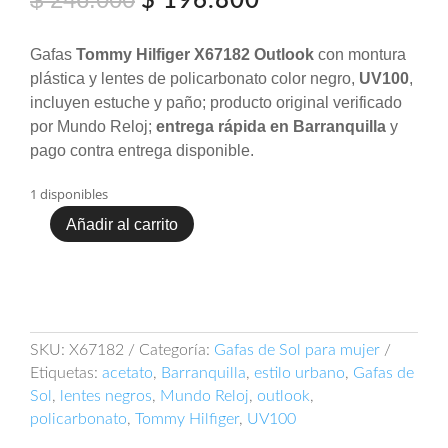
$
196.800
precio
precio
original
actual
Gafas
Tommy Hilfiger X67182 Outlook
con montura
era:
es:
plástica y lentes de policarbonato color negro,
UV100
,
$ 246.000.
$ 196.800.
incluyen estuche y paño; producto original verificado
por Mundo Reloj;
entrega rápida en Barranquilla
y
pago contra entrega disponible.
1 disponibles
Añadir al carrito
LENTES
TOMMY
HILFIGER
OUTLOOK
X67182
cantidad
SKU:
X67182
Categoría:
Gafas de Sol para mujer
Etiquetas:
acetato
,
Barranquilla
,
estilo urbano
,
Gafas de
Sol
,
lentes negros
,
Mundo Reloj
,
outlook
,
policarbonato
,
Tommy Hilfiger
,
UV100