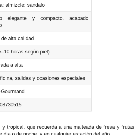
la; almizcle; sándalo
ño elegante y compacto, acabado
o
de alta calidad
5–10 horas según piel)
ada a alta
ficina, salidas y ocasiones especiales
l‑Gourmand
08730515
y tropical, que recuerda a una malteada de fresa y frutas
e día o de noche, y en cualquier estación del año.