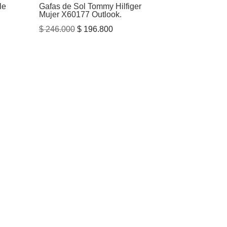
le
Gafas de Sol Tommy Hilfiger
Mujer X60177 Outlook.
El
El
$
246.000
$
196.800
io
precio
precio
al
original
actual
era:
es:
011.200.
$ 246.000.
$ 196.800.