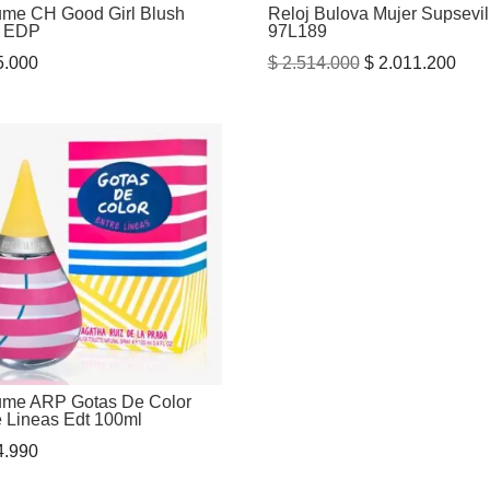
ume CH Good Girl Blush
Reloj Bulova Mujer Supsevil
l EDP
97L189
El
El
.000
$
2.514.000
$
2.011.200
precio
prec
original
actu
era:
es:
$ 2.514.000.
$ 2.
ume ARP Gotas De Color
e Lineas Edt 100ml
.990