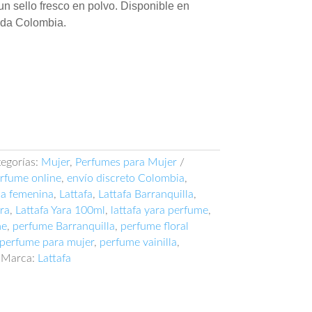
un sello fresco en polvo. Disponible en
oda Colombia.
egorías:
Mujer
,
Perfumes para Mujer
rfume online
,
envío discreto Colombia
,
ia femenina
,
Lattafa
,
Lattafa Barranquilla
,
ara
,
Lattafa Yara 100ml
,
lattafa yara perfume
,
me
,
perfume Barranquilla
,
perfume floral
perfume para mujer
,
perfume vainilla
,
Marca:
Lattafa