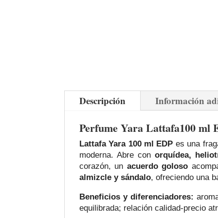
Descripción
Información ad
Perfume Yara
Lattafa
100 ml 
Lattafa Yara 100 ml EDP
es una fraga
moderna. Abre con
orquídea, helio
corazón, un
acuerdo goloso
acomp
almizcle y sándalo
, ofreciendo una 
Beneficios y diferenciadores:
aroma 
equilibrada; relación calidad‑precio at