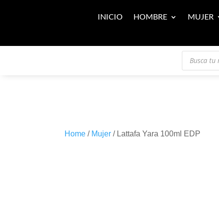
INICIO
HOMBRE
MUJER
Búsqueda
de
productos
Home
/
Mujer
/ Lattafa Yara 100ml EDP