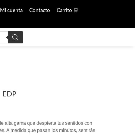
Mi cuenta
Contacto
Carrito 🛒
l EDP
e alta gama que despierta tus sentidos con
es. A medida que pasan los minutos, sentirás