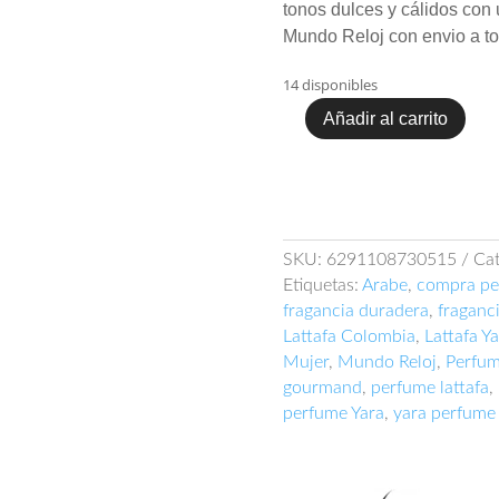
tonos dulces y cálidos con 
Mundo Reloj con envio a t
14 disponibles
Añadir al carrito
Lattafa
Yara
100ml
EDP
cantidad
SKU:
6291108730515
Cat
Etiquetas:
Arabe
,
compra pe
fragancia duradera
,
fraganc
Lattafa Colombia
,
Lattafa Y
Mujer
,
Mundo Reloj
,
Perfu
gourmand
,
perfume lattafa
,
perfume Yara
,
yara perfume