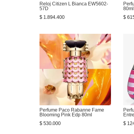
Reloj Citizen L Bianca EW5602-
Perf
57D
80m
$
1.894.400
$
615
Perfume Paco Rabanne Fame
Perf
Blooming Pink Edp 80ml
Entr
$
530.000
$
124