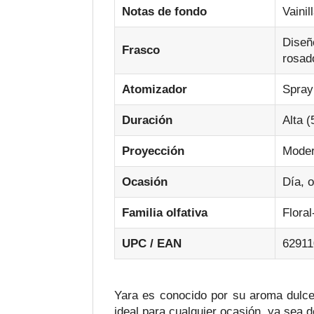
Notas de fondo
Vainil
Dise
Frasco
rosad
Atomizador
Spray 
Duración
Alta (
Proyección
Moder
Ocasión
Día, o
Familia olfativa
Flora
UPC / EAN
62911
Yara es conocido por su aroma dulce 
ideal para cualquier ocasión, ya sea d