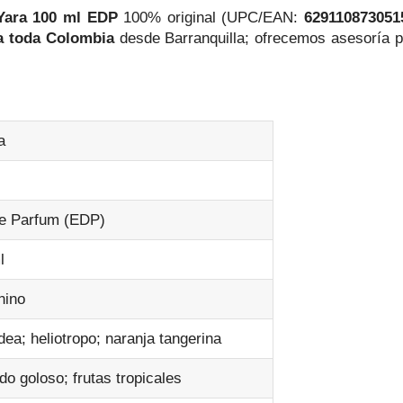
 Yara 100 ml EDP
100% original (UPC/EAN:
629110873051
 a toda Colombia
desde Barranquilla; ofrecemos asesoría p
a
e Parfum (EDP)
l
nino
ea; heliotropo; naranja tangerina
o goloso; frutas tropicales