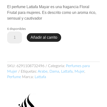
El perfume Lattafa Mayar es una fragancia Floral
Frutal para mujeres. Es descrito como un aroma rico,
sensual y cautivador
6 disponibles
Lattafa
Añadir al carrito
Mayar
100ml
EDP
cantidad
SKU:
6291108732496
Categoría:
Perfumes para
Mujer
Etiquetas:
Arabe
,
Dama
,
Lattafa
,
Mujer
,
Perfume
Marca:
Lattafa