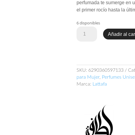
perfumada te sumerge en u
el primer rocío hasta la últi
6 disponibles
Lattafa
Añadir al car
Ajwad
Pink
to
Pink
60ml
SKU:
6290360597133
Cat
EDP
para Mujer
,
Perfumes Unise
cantidad
Marca:
Lattafa