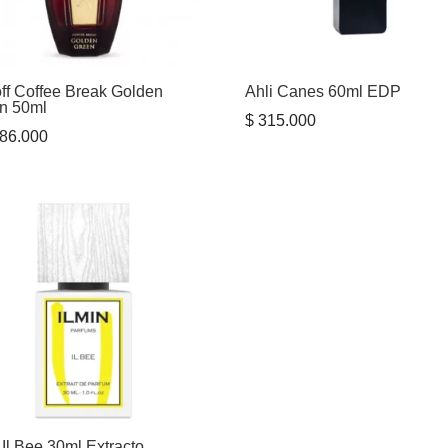
off Coffee Break Golden
Ahli Canes 60ml EDP
n 50ml
$
315.000
86.000
 Il Bee 30ml Extracto