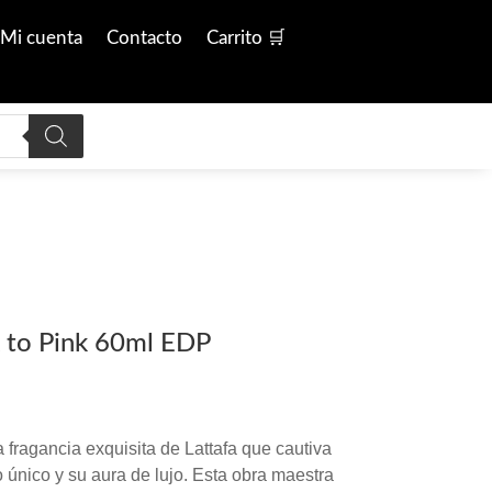
Mi cuenta
Contacto
Carrito 🛒
k to Pink 60ml EDP
 fragancia exquisita de Lattafa que cautiva
 único y su aura de lujo. Esta obra maestra