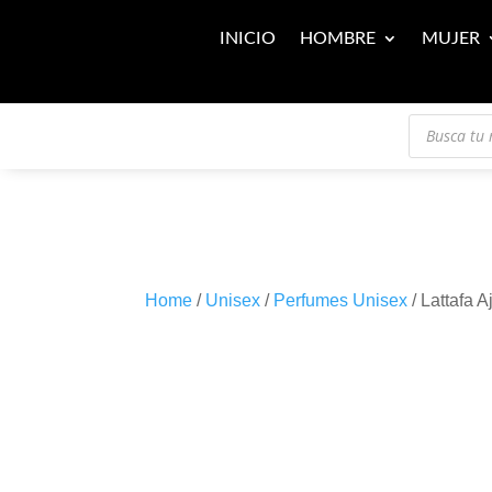
INICIO
HOMBRE
MUJER
Búsqueda
de
productos
Home
/
Unisex
/
Perfumes Unisex
/ Lattafa 