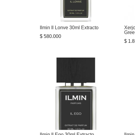
Ilmin Il Lonve 30ml Extracto
Xerj
Gree
$
580.000
$
1.8
Ilmin Il Ego 30ml Extracto
Ilmin