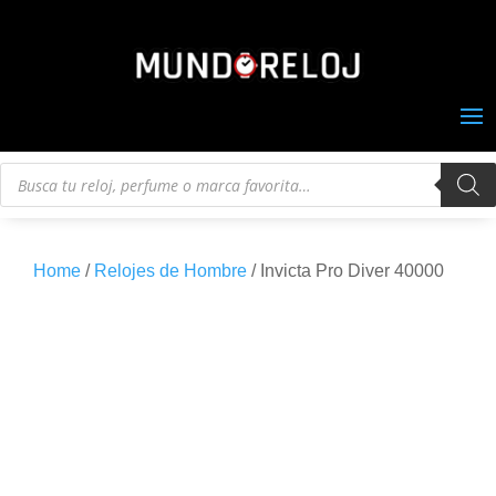
Búsqueda
de
productos
Home
/
Relojes de Hombre
/ Invicta Pro Diver 40000