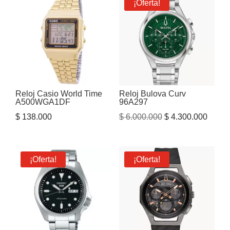
¡Oferta!
Reloj Casio World Time
Reloj Bulova Curv
A500WGA1DF
96A297
El
El
$
138.000
$
6.000.000
$
4.300.000
precio
precio
original
actual
era:
es:
¡Oferta!
¡Oferta!
$ 6.000.000.
$ 4.30