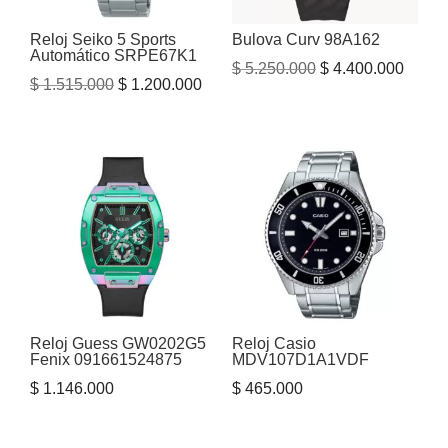
Reloj Seiko 5 Sports
Bulova Curv 98A162
Automático SRPE67K1
El
El
$
5.250.000
$
4.400.000
El
El
$
1.515.000
$
1.200.000
precio
precio
precio
precio
original
actual
original
actual
era:
es:
era:
es:
$ 5.250.000.
$ 4.40
$ 1.515.000.
$ 1.200.000.
Reloj Guess GW0202G5
Reloj Casio
Fenix 091661524875
MDV107D1A1VDF
$
1.146.000
$
465.000