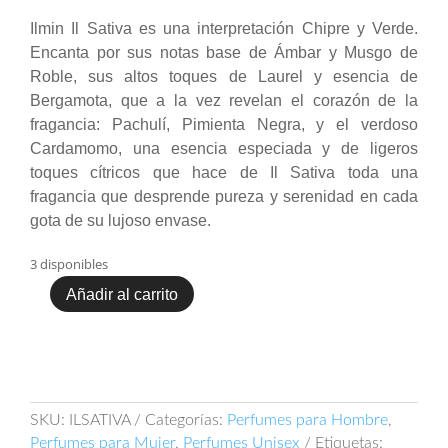
Ilmin Il Sativa es una interpretación Chipre y Verde.
Encanta por sus notas base de Ámbar y Musgo de
Roble, sus altos toques de Laurel y esencia de
Bergamota, que a la vez revelan el corazón de la
fragancia: Pachulí, Pimienta Negra, y el verdoso
Cardamomo, una esencia especiada y de ligeros
toques cítricos que hace de Il Sativa toda una
fragancia que desprende pureza y serenidad en cada
gota de su lujoso envase.
3 disponibles
Añadir al carrito
Ilmin
Il
Sativa
30ml
Extracto
cantidad
SKU:
ILSATIVA
Categorías:
Perfumes para Hombre
,
Perfumes para Mujer
,
Perfumes Unisex
Etiquetas: