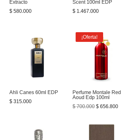
Extracto
Scent 100ml EDP
$
580.000
$
1.467.000
¡Oferta!
Ahli Canes 60ml EDP
Perfume Montale Red
Aoud Edp 100ml
$
315.000
El
El
$
700.000
$
656.800
precio
precio
original
actual
era:
es:
$ 700.000.
$ 656.800