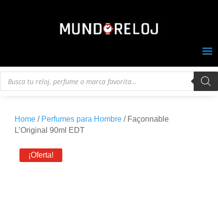
Búsqueda
de
productos
Home
/
Perfumes para Hombre
/ Façonnable
L’Original 90ml EDT
¡Oferta!