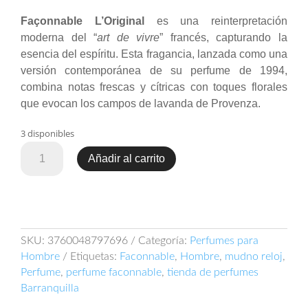
original
actual
Façonnable L’Original
es una reinterpretación
era:
es:
moderna del “
art de vivre
” francés, capturando la
$ 250.000.
$ 125.000.
esencia del espíritu. Esta fragancia, lanzada como una
versión contemporánea de su perfume de 1994,
combina notas frescas y cítricas con toques florales
que evocan los campos de lavanda de Provenza.
3 disponibles
Façonnable
Añadir al carrito
L'Original
90ml
EDT
cantidad
SKU:
3760048797696
Categoría:
Perfumes para
Hombre
Etiquetas:
Faconnable
,
Hombre
,
mudno reloj
,
Perfume
,
perfume faconnable
,
tienda de perfumes
Barranquilla