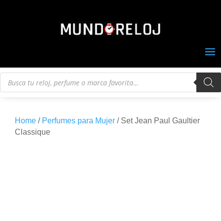
Búsqueda
de
productos
Home
/
Perfumes para Mujer
/ Set Jean Paul Gaultier
Classique