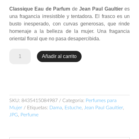
Classique Eau de Parfum
de
Jean Paul Gaultier
es
una fragancia irresistible y tentadora. El frasco es un
busto inesperado, con curvas generosas, que rinde
homenaje a la belleza de la mujer. Una fragancia
oriental floral que no pasa desapercibida.
Set
Añadir al carrito
Jean
Paul
Gaultier
Classique
cantidad
SKU:
8435415084987
Categoría:
Perfumes para
Mujer
Etiquetas:
Dama
,
Estuche
,
Jean Paul Gaultier
,
JPG
,
Perfume