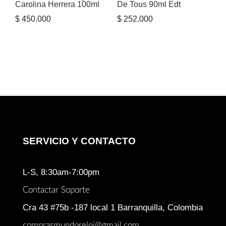
Carolina Herrera 100ml
De Tous 90ml Edt
$
450.000
$
252.000
SERVICIO Y CONTACTO
L-S, 8:30am-7:00pm
Contactar Soporte
Cra 43 #75b -187 local 1 Barranquilla, Colombia
comprasmundoreloj@gmail.com