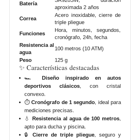
SR920SW, duración
Batería
aproximada 2 años
Acero inoxidable, cierre de
Correa
triple pliegue
Hora, minutos, segundos,
Funciones
cronógrafo, 24h, fecha
Resistencia al
100 metros (10 ATM)
agua
Peso
125 g
✨ Características destacadas
🏎️
Diseño inspirado en autos
deportivos clásicos
, con cristal
convexo.
⏱️
Cronógrafo de 1 segundo
, ideal para
mediciones precisas.
💧
Resistencia al agua de 100 metros
,
apto para ducha y piscina.
🔒
Cierre de triple pliegue
, seguro y