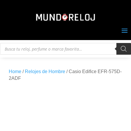
Búsqueda
de
productos
Home
/
Relojes de Hombre
/ Casio Edifice EFR-575D-
2ADF