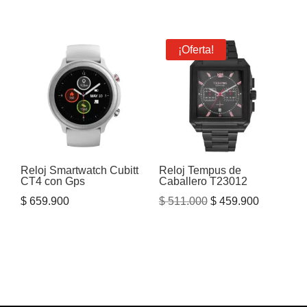
precio
precio
original
actual
era:
es:
¡Oferta!
$ 3.378.000.
$ 2.447.000.
Reloj Smartwatch Cubitt
Reloj Tempus de
CT4 con Gps
Caballero T23012
El
El
$
659.900
$
511.000
$
459.900
precio
precio
original
actual
era:
es:
$ 511.000.
$ 459.900