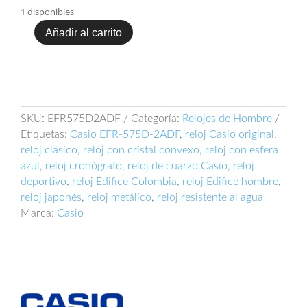
1 disponibles
Añadir al carrito
Casio
Edifice
EFR-
575D-
2ADF
cantidad
SKU:
EFR575D2ADF
Categoría:
Relojes de Hombre
Etiquetas:
Casio EFR-575D-2ADF
,
reloj Casio original
,
reloj clásico
,
reloj con cristal convexo
,
reloj con esfera
azul
,
reloj cronógrafo
,
reloj de cuarzo Casio
,
reloj
deportivo
,
reloj Edifice Colombia
,
reloj Edifice hombre
,
reloj japonés
,
reloj metálico
,
reloj resistente al agua
Marca:
Casio