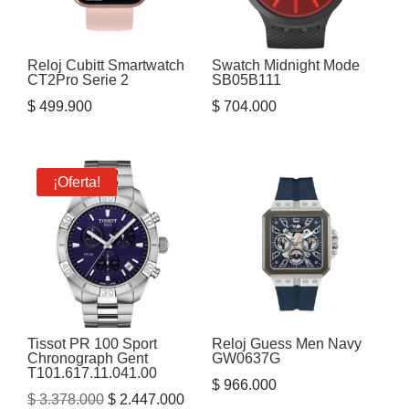
Reloj Cubitt Smartwatch
Swatch Midnight Mode
CT2Pro Serie 2
SB05B111
$
499.900
$
704.000
¡Oferta!
Tissot PR 100 Sport
Reloj Guess Men Navy
Chronograph Gent
GW0637G
T101.617.11.041.00
$
966.000
El
El
$
3.378.000
$
2.447.000