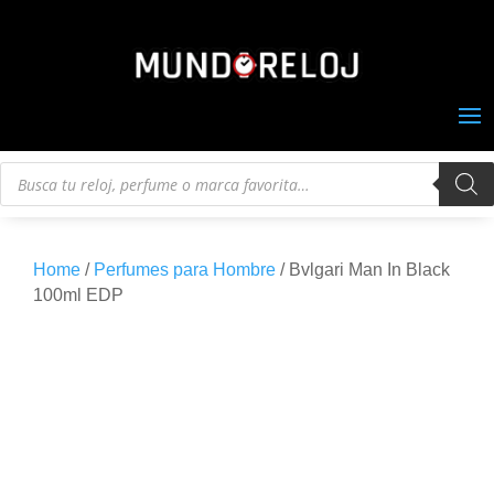
Búsqueda
de
productos
Home
/
Perfumes para Hombre
/ Bvlgari Man In Black
100ml EDP