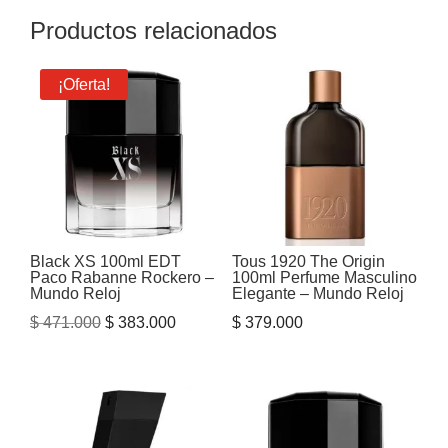
Productos relacionados
¡Oferta!
Black XS 100ml EDT
Tous 1920 The Origin
Paco Rabanne Rockero –
100ml Perfume Masculino
Mundo Reloj
Elegante – Mundo Reloj
El
El
$
471.000
$
383.000
$
379.000
precio
precio
original
actual
era:
es:
$ 471.000.
$ 383.000.