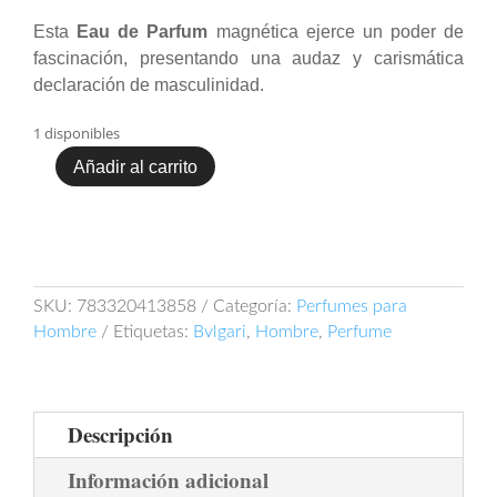
Esta
Eau de Parfum
magnética ejerce un poder de
fascinación, presentando una audaz y carismática
declaración de masculinidad.
1 disponibles
Añadir al carrito
Bvlgari
Man
In
Black
100ml
EDP
SKU:
783320413858
Categoría:
Perfumes para
cantidad
Hombre
Etiquetas:
Bvlgari
,
Hombre
,
Perfume
Descripción
Información adicional