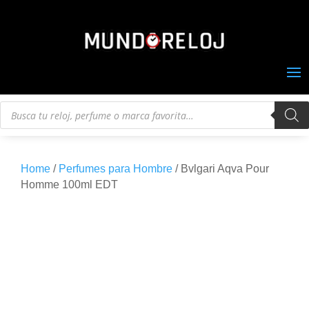
Búsqueda
de
productos
Home
/
Perfumes para Hombre
/ Bvlgari Aqva Pour
Homme 100ml EDT