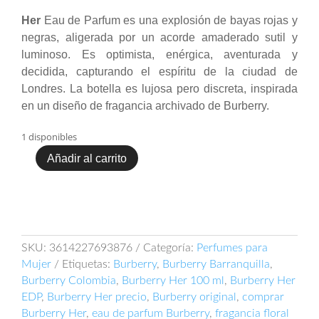
Her
Eau de Parfum es una explosión de bayas rojas y
negras, aligerada por un acorde amaderado sutil y
luminoso. Es optimista, enérgica, aventurada y
decidida, capturando el espíritu de la ciudad de
Londres. La botella es lujosa pero discreta, inspirada
en un diseño de fragancia archivado de Burberry.
1 disponibles
Añadir al carrito
Burberry
Burberry
Her
100ml
EDP
cantidad
SKU:
3614227693876
Categoría:
Perfumes para
Mujer
Etiquetas:
Burberry
,
Burberry Barranquilla
,
Burberry Colombia
,
Burberry Her 100 ml
,
Burberry Her
EDP
,
Burberry Her precio
,
Burberry original
,
comprar
Burberry Her
,
eau de parfum Burberry
,
fragancia floral