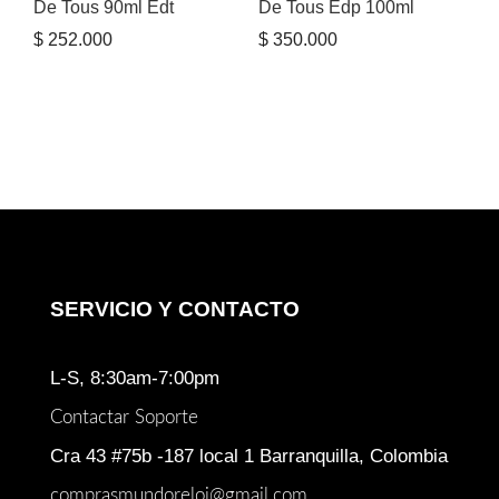
De Tous 90ml Edt
De Tous Edp 100ml
$
252.000
$
350.000
SERVICIO Y CONTACTO
L-S, 8:30am-7:00pm
Contactar Soporte
Cra 43 #75b -187 local 1 Barranquilla, Colombia
comprasmundoreloj@gmail.com