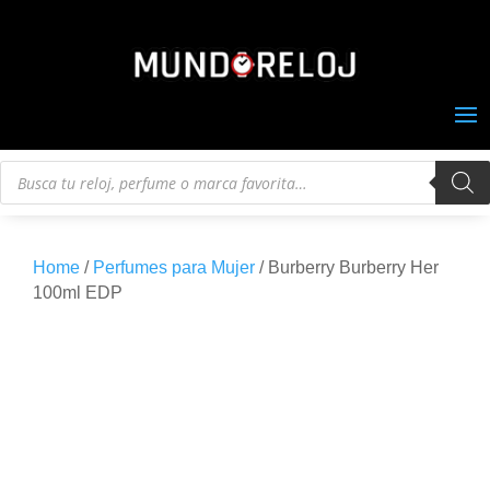
Búsqueda
de
productos
Home
/
Perfumes para Mujer
/ Burberry Burberry Her
100ml EDP