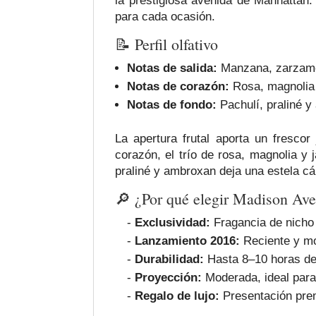
la prestigiosa avenida de Manhattan. 
para cada ocasión.
📝 Perfil olfativo
Notas de salida:
Manzana, zarzamo
Notas de corazón:
Rosa, magnolia
Notas de fondo:
Pachulí, praliné 
La apertura frutal aporta un fresc
corazón, el trío de rosa, magnolia y
praliné y ambroxan deja una estela cál
🔎 ¿Por qué elegir Madison Av
-
Exclusividad:
Fragancia de nicho 
-
Lanzamiento 2016:
Reciente y m
-
Durabilidad:
Hasta 8–10 horas de 
-
Proyección:
Moderada, ideal para 
-
Regalo de lujo:
Presentación prem