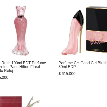
 Rush 100ml EDT Perfume
Perfume CH Good Girl Blus
nino Paris Hilton Floral –
80ml EDP
o Reloj
$
615.000
.000