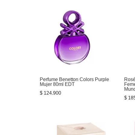
Perfume Benetton Colors Purple
Rosé
Mujer 80ml EDT
Feme
Mund
$
124.900
$
185