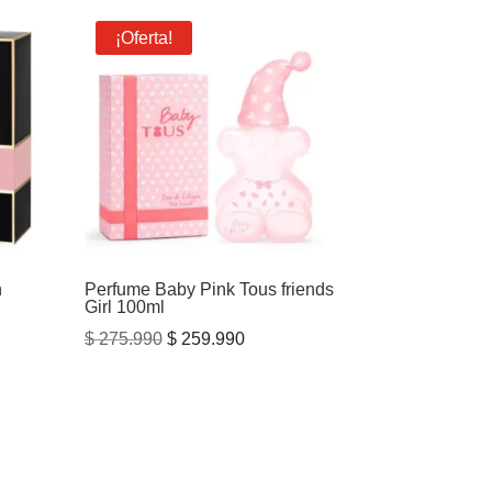
¡Oferta!
h
Perfume Baby Pink Tous friends
Girl 100ml
El
El
$
275.990
$
259.990
precio
precio
original
actual
era:
es:
$ 275.990.
$ 259.990.