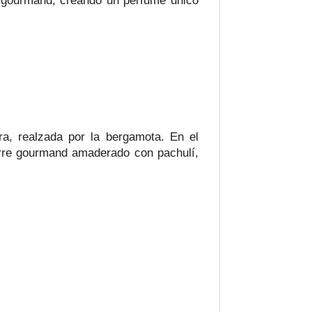
s y gourmand, creando un perfume único
a, realzada por la bergamota. En el
ierre gourmand amaderado con pachulí,