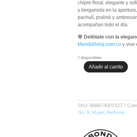
chipre floral, elegante y s
y bergamota en la apertura,
pachulí, praliné y ambroxan
acompañan todo el día.
🌸 Deléitate con la elega
MundoReloj.com.co
y vive 
1 disponibles
Añadir al carrito
Bond
No.
9
Madison
Avenue
100
SKU:
888874001527
Cate
ml
No. 9
,
Mujer
,
Perfume
EDP–
Mundo
Reloj