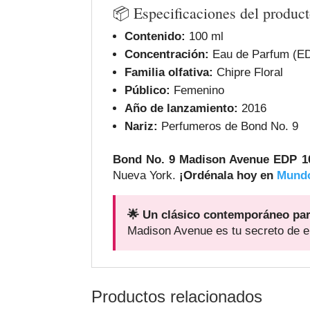
📦 Especificaciones del produc
Contenido:
100 ml
Concentración:
Eau de Parfum (E
Familia olfativa:
Chipre Floral
Público:
Femenino
Año de lanzamiento:
2016
Nariz:
Perfumeros de Bond No. 9
Bond No. 9 Madison Avenue EDP 1
Nueva York.
¡Ordénala hoy en
Mundo
🌟 Un clásico contemporáneo par
Madison Avenue es tu secreto de e
Productos relacionados