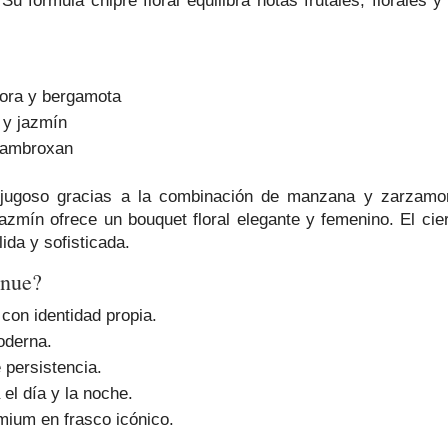
Su fórmula chipre floral equilibra notas frutales, florale
ra y bergamota
 y jazmín
y ambroxan
or jugoso gracias a la combinación de manzana y zarzamor
 jazmín ofrece un bouquet floral elegante y femenino. El c
ida y sofisticada.
enue?
con identidad propia.
oderna.
persistencia.
el día y la noche.
ium en frasco icónico.