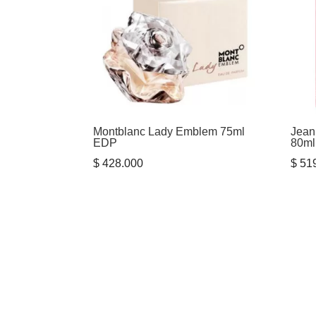
Montblanc Lady Emblem 75ml
Jean
EDP
80m
$
428.000
$
519