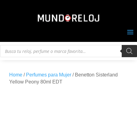
Búsqueda
de
productos
Home
/
Perfumes para Mujer
/ Benetton Sisterland
Yellow Peony 80ml EDT