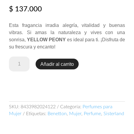
$
137.000
Esta fragancia irradia alegría, vitalidad y buenas
vibras. Si amas la naturaleza y vives con una
sonrisa,
YELLOW PEONY
es ideal para ti. ¡Disfruta de
su frescura y encanto!
Benetton
Añadir al carrito
Sisterland
Yellow
Peony
80ml
EDT
cantidad
SKU:
8433982024122
Categoría:
Perfumes para
Mujer
Etiquetas:
Benetton
,
Mujer
,
Perfume
,
Sisterland