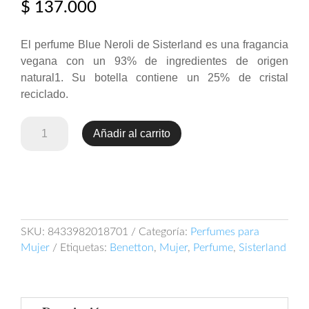
$
137.000
El perfume Blue Neroli de Sisterland es una fragancia
vegana con un 93% de ingredientes de origen
natural1. Su botella contiene un 25% de cristal
reciclado.
Benetton
Añadir al carrito
Sisterland
Blue
Neroli
80ml
EDT
cantidad
SKU:
8433982018701
Categoría:
Perfumes para
Mujer
Etiquetas:
Benetton
,
Mujer
,
Perfume
,
Sisterland