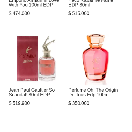
Emporio Armani In Love
Paco Rabanne Fame
With You 100ml EDP
EDP 80ml
$
474.000
$
515.000
Jean Paul Gaultier So
Perfume Oh! The Origin
Scandal! 80ml EDP
De Tous Edp 100ml
$
519.900
$
350.000