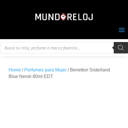
Búsqueda
de
productos
Home
/
Perfumes para Mujer
/ Benetton Sisterland
Blue Neroli 80ml EDT