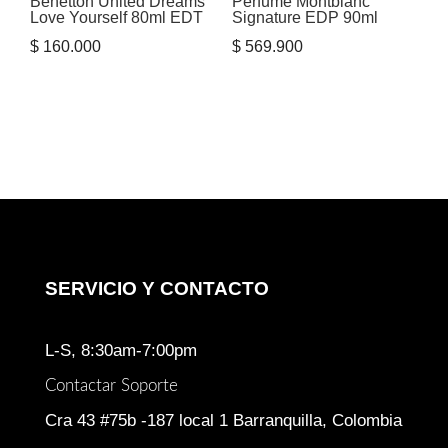
Benetton United Dreams
Perfume Montblanc
Love Yourself 80ml EDT
Signature EDP 90ml
$
160.000
$
569.900
SERVICIO Y CONTACTO
L-S, 8:30am-7:00pm
Contactar Soporte
Cra 43 #75b -187 local 1 Barranquilla, Colombia