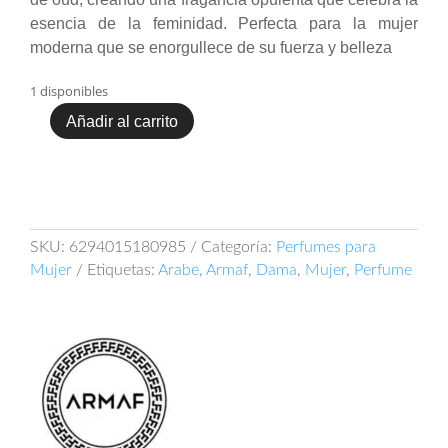
esencia de la feminidad. Perfecta para la mujer
moderna que se enorgullece de su fuerza y belleza
1 disponibles
Añadir al carrito
Armaf
The
Pride
Of
Armaf
Rose
SKU:
6294015180985
Categoría:
Perfumes para
Oud
Mujer
Etiquetas:
Arabe
,
Armaf
,
Dama
,
Mujer
,
Perfume
100ml
EDP
cantidad