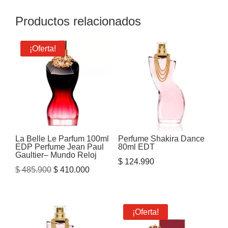
Productos relacionados
¡Oferta!
La Belle Le Parfum 100ml
Perfume Shakira Dance
EDP Perfume Jean Paul
80ml EDT
Gaultier– Mundo Reloj
$
124.990
El
El
$
485.900
$
410.000
precio
precio
original
actual
era:
es:
¡Oferta!
$ 485.900.
$ 410.000.