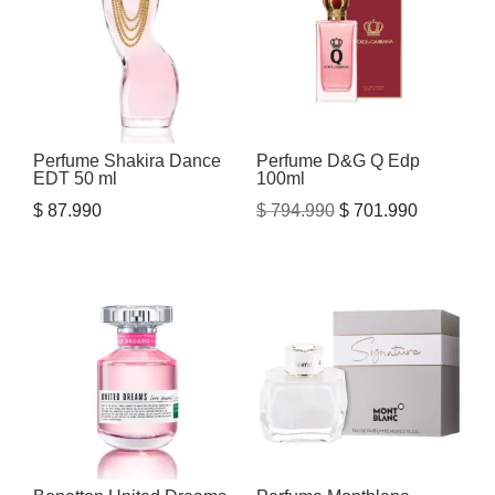
Perfume Shakira Dance
Perfume D&G Q Edp
EDT 50 ml
100ml
El
El
$
87.990
$
794.990
$
701.990
precio
precio
original
actual
era:
es:
$ 794.990.
$ 701.990