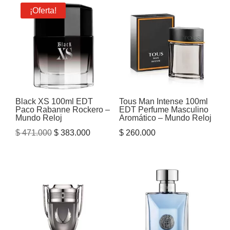
¡Oferta!
Black XS 100ml EDT
Tous Man Intense 100ml
Paco Rabanne Rockero –
EDT Perfume Masculino
Mundo Reloj
Aromático – Mundo Reloj
El
El
$
471.000
$
383.000
$
260.000
precio
precio
original
actual
era:
es:
$ 471.000.
$ 383.000.