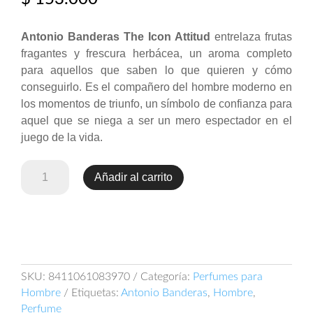
Antonio Banderas The Icon Attitud
entrelaza frutas
fragantes y frescura herbácea, un aroma completo
para aquellos que saben lo que quieren y cómo
conseguirlo. Es el compañero del hombre moderno en
los momentos de triunfo, un símbolo de confianza para
aquel que se niega a ser un mero espectador en el
juego de la vida.
Antonio
Añadir al carrito
Banderas
The
Icon
Attitud
100ml
EDP
SKU:
8411061083970
Categoría:
Perfumes para
cantidad
Hombre
Etiquetas:
Antonio Banderas
,
Hombre
,
Perfume