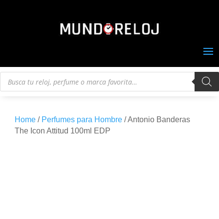
Búsqueda
de
productos
Home
/
Perfumes para Hombre
/ Antonio Banderas
The Icon Attitud 100ml EDP