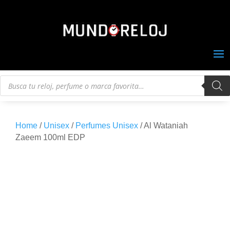
Búsqueda
de
productos
Home
/
Unisex
/
Perfumes Unisex
/ Al Wataniah
Zaeem 100ml EDP