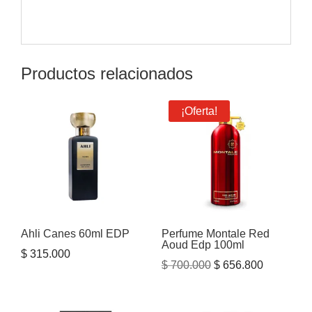
Productos relacionados
¡Oferta!
Ahli Canes 60ml EDP
Perfume Montale Red
Aoud Edp 100ml
$
315.000
El
El
$
700.000
$
656.800
precio
precio
original
actual