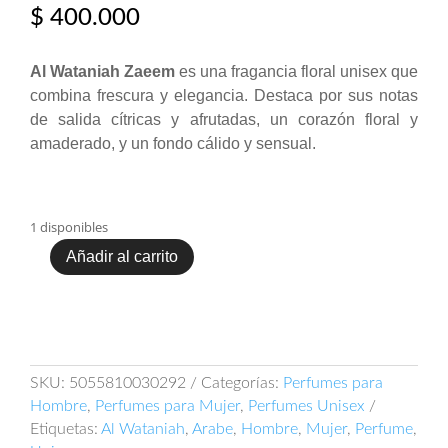
$
400.000
Al Wataniah Zaeem
es una fragancia floral unisex que
combina frescura y elegancia. Destaca por sus notas
de salida cítricas y afrutadas, un corazón floral y
amaderado, y un fondo cálido y sensual.
1 disponibles
Añadir al carrito
Al
Wataniah
Zaeem
100ml
EDP
cantidad
SKU:
5055810030292
Categorías:
Perfumes para
Hombre
,
Perfumes para Mujer
,
Perfumes Unisex
Etiquetas:
Al Wataniah
,
Arabe
,
Hombre
,
Mujer
,
Perfume
,