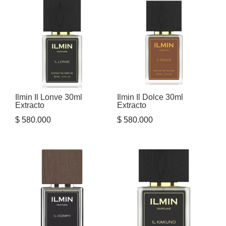
era:
es:
$ 700.000.
$ 656.800
Ilmin Il Lonve 30ml
Ilmin Il Dolce 30ml
Extracto
Extracto
$
580.000
$
580.000