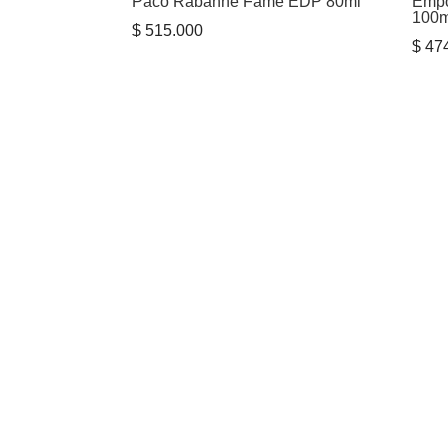
Paco Rabanne Fame EDP 80ml
Empo
100
$
515.000
$
474