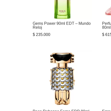
Gems Power 90ml EDT – Mundo
Perf
Reloj
80m
$
235.000
$
615