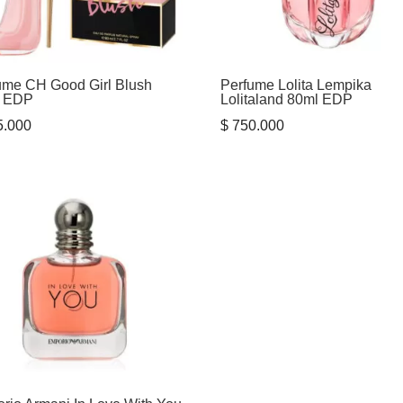
ume CH Good Girl Blush
Perfume Lolita Lempika
l EDP
Lolitaland 80ml EDP
.000
$
750.000