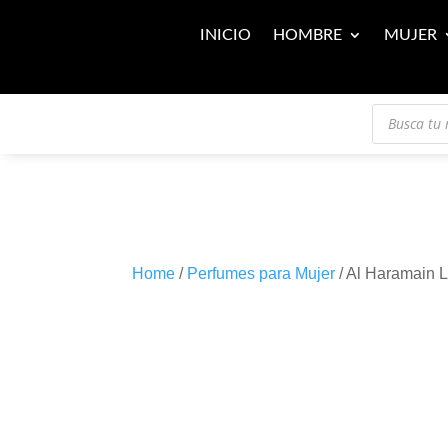
INICIO
HOMBRE
MUJER
Búsqueda
de
productos
Home
/
Perfumes para Mujer
/ Al Haramain 