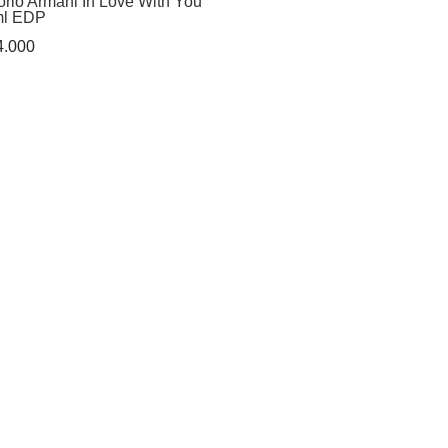
rio Armani In Love With You
ml EDP
.000