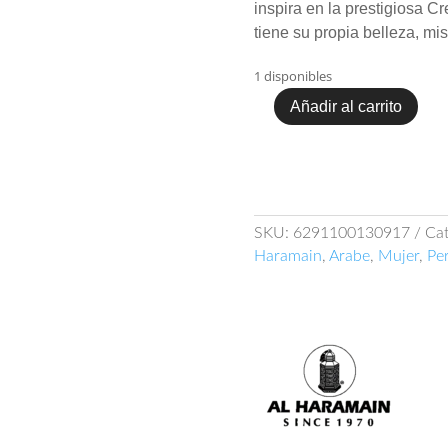
inspira en la prestigiosa C
tiene su propia belleza, mis
1 disponibles
Añadir al carrito
Al
Haramain
L'Aventure
Blanche
100ml
cantidad
SKU:
6291100130917
Cat
Haramain
,
Arabe
,
Mujer
,
Pe