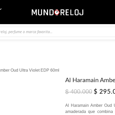
Amber Oud Ultra Violet EDP 60ml
Al Haramain Ambe
$
400.000
El
$
295.
precio
original
Al Haramain Amber Oud Ul
era:
amaderada que combina e
$ 400.0