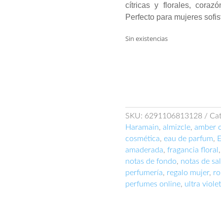
cítricas y florales, cora
Perfecto para mujeres sofis
Sin existencias
SKU:
6291106813128
Cat
Haramain
,
almizcle
,
amber 
cosmética
,
eau de parfum
,
E
amaderada
,
fragancia floral
notas de fondo
,
notas de sa
perfumería
,
regalo mujer
,
ro
perfumes online
,
ultra violet