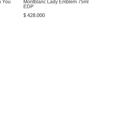
h You
Montblanc Lady Emblem 75ml
EDP
$
428.000