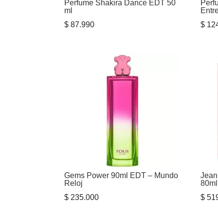
Perfume Shakira Dance EDT 50
Perf
ml
Entr
$
87.990
$
124
Gems Power 90ml EDT – Mundo
Jean
Reloj
80m
$
235.000
$
519