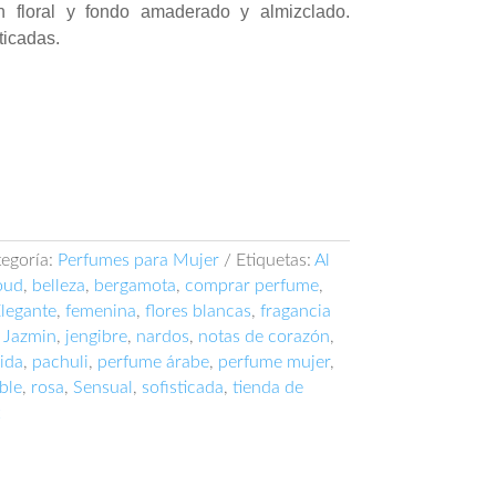
zón floral y fondo amaderado y almizclado.
ticadas.
egoría:
Perfumes para Mujer
Etiquetas:
Al
oud
,
belleza
,
bergamota
,
comprar perfume
,
legante
,
femenina
,
flores blancas
,
fragancia
,
Jazmin
,
jengibre
,
nardos
,
notas de corazón
,
lida
,
pachuli
,
perfume árabe
,
perfume mujer
,
ble
,
rosa
,
Sensual
,
sofisticada
,
tienda de