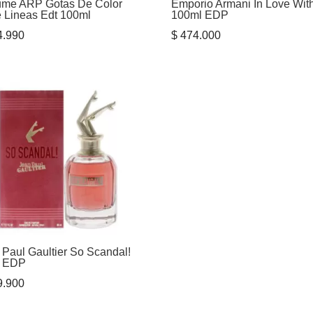
ume ARP Gotas De Color
Emporio Armani In Love Wit
e Lineas Edt 100ml
100ml EDP
.990
$
474.000
 Paul Gaultier So Scandal!
l EDP
.900