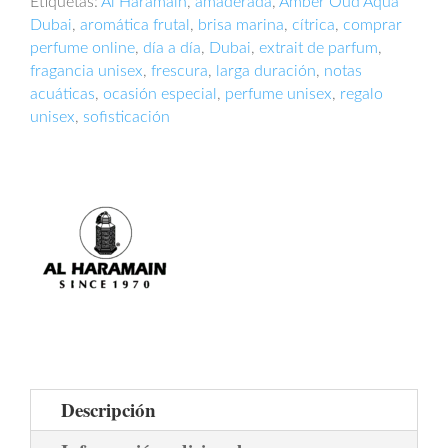
75ml
Etiquetas:
Al Haramain
,
amaderada
,
Amber Oud Aqua
cantidad
Dubai
,
aromática frutal
,
brisa marina
,
cítrica
,
comprar
perfume online
,
día a día
,
Dubai
,
extrait de parfum
,
fragancia unisex
,
frescura
,
larga duración
,
notas
acuáticas
,
ocasión especial
,
perfume unisex
,
regalo
unisex
,
sofisticación
Descripción