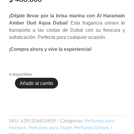
¡Déjate llevar por la brisa marina con Al Haramain
Amber Oud Aqua Dubai!
Esta fragancia unisex te
transporta a las costas de Dubai con su frescura y
sofisticación. Perfecta para cualquier ocasión.
¡Compra ahora y vive la experiencia!
4 disponibles
Añadir al carrito
Al
Haramain
Amber
Oud
Aqua
Dubai
SKU:
6291106814859
Categorías:
Perfumes para
Extrait
Hombre
,
Perfumes para Mujer
,
Perfumes Unisex