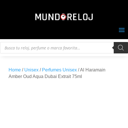
Búsqueda
de
productos
Home
/
Unisex
/
Perfumes Unisex
/ Al Haramain
Amber Oud Aqua Dubai Extrait 75ml