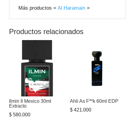
Más productos <
Al Haramain
>
Productos relacionados
Ilmin Il Mexico 30ml
Ahli As F**k 60ml EDP
Extracto
$
421.000
$
580.000