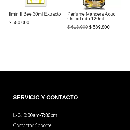
Ilmin Il Bee 30ml Extracto
Perfume Mancera Aoud
Orchid edp 120ml
$
580.000
El
El
$
613.000
$
589.800
precio
precio
original
actual
era:
es:
$ 613.000.
$ 589.800
SERVICIO Y CONTACTO
L-S, 8:30am-7:00pm
Contactar Soporte