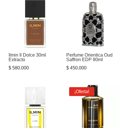
Ilmin Il Dolce 30ml
Perfume Orientica Oud
Extracto
Saffron EDP 80ml
$
580.000
$
450.000
¡Oferta!