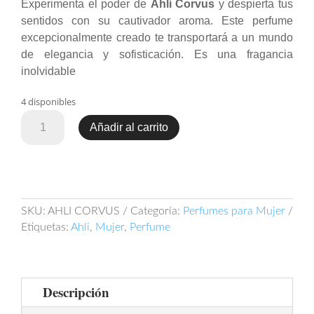
Experimenta el poder de
Ahli Corvus
y despierta tus
sentidos con su cautivador aroma. Este perfume
excepcionalmente creado te transportará a un mundo
de elegancia y sofisticación. Es una fragancia
inolvidable
4 disponibles
Ahli
Añadir al carrito
Corvus
60ml
EDP
cantidad
SKU:
AHLI CORVUS
Categoría:
Perfumes para Mujer
Etiquetas:
Ahli
,
Mujer
,
Perfume
Descripción