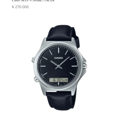
$
270.000