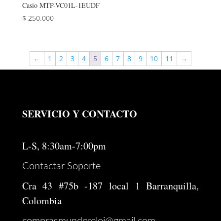
Casio MTP-VC01L-1EUDF
$
250.000
←
1
2
3
4
5
6
7
8
9
10
11
→
SERVICIO Y CONTACTO
L-S, 8:30am-7:00pm
Contactar Soporte
Cra 43 #75b -187 local 1 Barranquilla,
Colombia