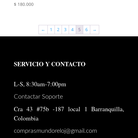
$
180.000
←
1
2
3
4
5
6
→
SERVICIO Y CONTACTO
L-S, 8:30am-7:00pm
Contactar Soporte
Cra 43 #75b -187 local 1 Barranquilla,
Colombia
comprasmundoreloj@gmail.com