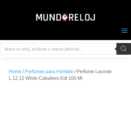
Búsqueda
de
productos
Home
/
Perfumes para Hombre
/ Perfume Lacoste
L.12.12 White Caballero Edt 100 Ml