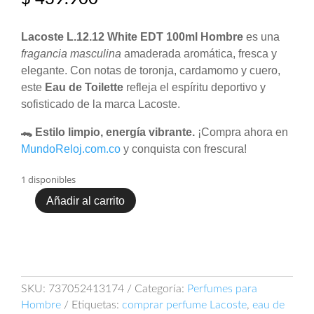
Lacoste L.12.12 White EDT 100ml Hombre
es una
fragancia masculina
amaderada aromática, fresca y
elegante. Con notas de toronja, cardamomo y cuero,
este
Eau de Toilette
refleja el espíritu deportivo y
sofisticado de la marca Lacoste.
🐊 Estilo limpio, energía vibrante.
¡Compra ahora en
MundoReloj.com.co
y conquista con frescura!
1 disponibles
Añadir al carrito
Perfume
Lacoste
L.12.12
White
Caballero
Edt
SKU:
737052413174
Categoría:
Perfumes para
100
Hombre
Etiquetas:
comprar perfume Lacoste
,
eau de