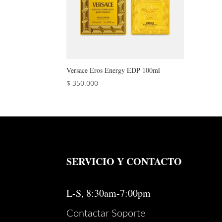
Versace Eros Energy EDP 100ml
$
350.000
SERVICIO Y CONTACTO
L-S, 8:30am-7:00pm
Contactar Soporte