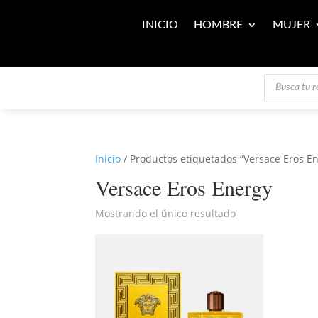
INICIO
HOMBRE
MUJER
Búsqueda
de
productos
Inicio
/ Productos etiquetados “Versace Eros E
Versace Eros Energy
Mostrando el único resultado