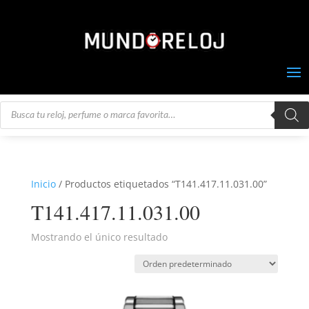
Búsqueda
de
productos
Inicio
/ Productos etiquetados “T141.417.11.031.00”
T141.417.11.031.00
Mostrando el único resultado