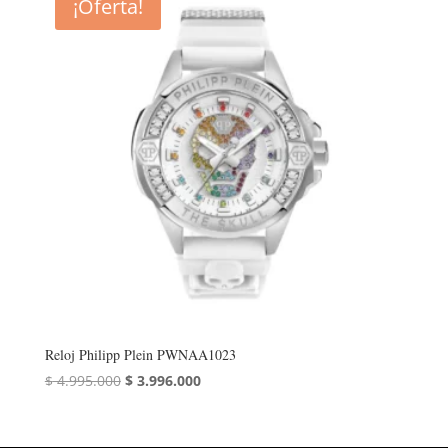
¡Oferta!
Reloj Philipp Plein PWNAA1023
El
El
$
4.995.000
$
3.996.000
precio
precio
original
actual