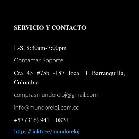
era:
es:
$ 4.995.000.
$ 3.996.000.
SERVICIO Y CONTACTO
L-S, 8:30am-7:00pm
Contactar Soporte
Cra 43 #75b -187 local 1 Barranquilla,
Colombia
comprasmundoreloj@gmail.com
info@mundoreloj.com.co
+57 (316) 941 – 0824
https://linktr.ee/mundoreloj