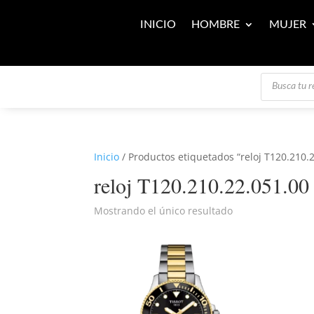
INICIO
HOMBRE
MUJER
Búsqueda
de
productos
Inicio
/ Productos etiquetados “reloj T120.210.
reloj T120.210.22.051.00
Mostrando el único resultado