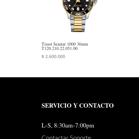
Tissot Seastar 1000 36mm
T120.210.22.051.00
$
2.600.000
SERVICIO Y CONTACTO
L-S, 8:30am-7:00pm
Contactar Soporte