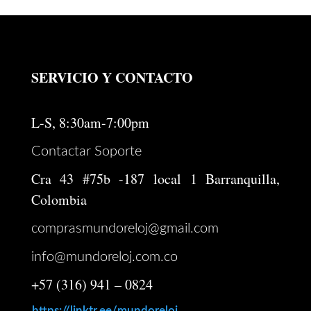
original
actual
era:
es:
$ 2.200.000.
$ 1.750.000.
SERVICIO Y CONTACTO
L-S, 8:30am-7:00pm
Contactar Soporte
Cra 43 #75b -187 local 1 Barranquilla,
Colombia
comprasmundoreloj@gmail.com
info@mundoreloj.com.co
+57 (316) 941 – 0824
https://linktr.ee/mundoreloj