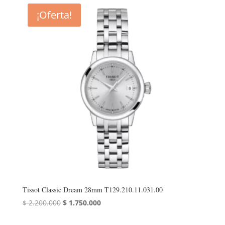
¡Oferta!
Tissot Classic Dream 28mm T129.210.11.031.00
El
El
$
2.200.000
$
1.750.000
precio
precio