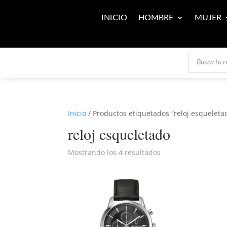
INICIO
HOMBRE
MUJER
Búsqueda
de
productos
Inicio
/ Productos etiquetados “reloj esqueleta
reloj esqueletado
Mostrando los 4 resultados