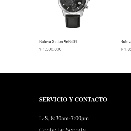
Bulova Sutton 96B403
Bulov
$
1.500.000
$
1.8
SERVICIO Y CONTACTO
L-S, 8:30am-7:00pm
Contactar Soporte