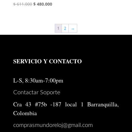
El
El
$
611.000
$
480.000
precio
precio
original
actual
era:
es:
1
2
→
$ 611.000.
$ 480.000.
SERVICIO Y CONTACTO
L-S, 8:30am-7:00pm
Contactar Soporte
Cra 43 #75b -187 local 1 Barranquilla,
Colombia
comprasmundoreloj@gmail.com