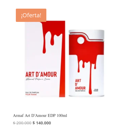
¡Oferta!
Armaf Art D’Amour EDP 100ml
El
El
$
200.000
$
140.000