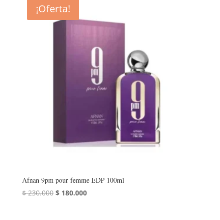
era:
es:
¡Oferta!
$ 220.000.
$ 160.000.
Afnan 9pm pour femme EDP 100ml
El
El
$
230.000
$
180.000
precio
precio
original
actual