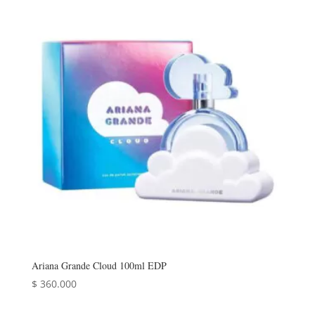
era:
es:
$ 230.000.
$ 180.000.
Ariana Grande Cloud 100ml EDP
$
360.000