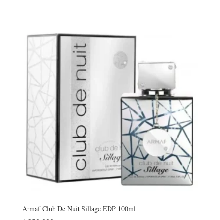
precio
precio
original
actual
era:
es:
$ 236.000.
$ 170.000.
Armaf Club De Nuit Sillage EDP 100ml