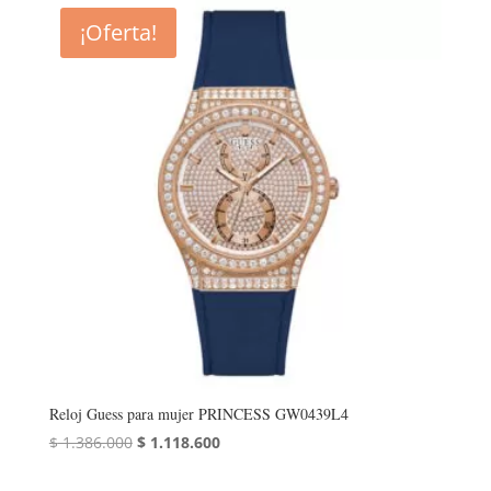
¡Oferta!
Reloj Guess para mujer PRINCESS GW0439L4
El
El
$
1.386.000
$
1.118.600
precio
precio