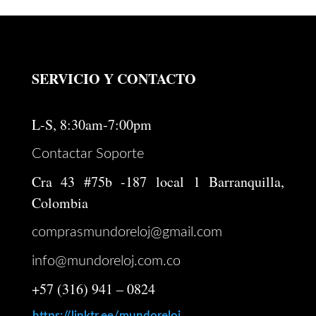
original
actual
era:
es:
$ 1.386.000.
$ 1.118.600.
SERVICIO Y CONTACTO
L-S, 8:30am-7:00pm
Contactar Soporte
Cra 43 #75b -187 local 1 Barranquilla,
Colombia
comprasmundoreloj@gmail.com
info@mundoreloj.com.co
+57 (316) 941 – 0824
https://linktr.ee/mundoreloj