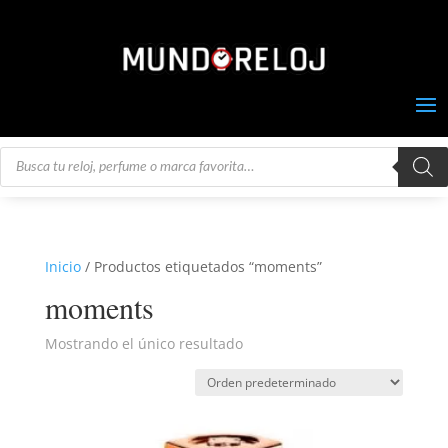
Búsqueda
de
productos
Inicio
/ Productos etiquetados “moments”
moments
Mostrando el único resultado