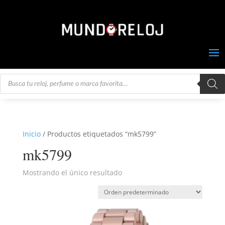
Búsqueda
de
productos
Inicio
/ Productos etiquetados “mk5799”
mk5799
Mostrando el único resultado