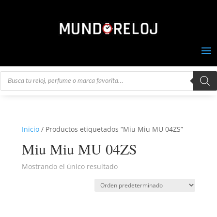
Búsqueda
de
productos
Inicio
/ Productos etiquetados “Miu Miu MU 04ZS”
Miu Miu MU 04ZS
Mostrando el único resultado