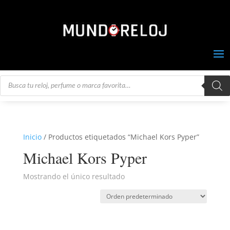
Búsqueda
de
productos
Inicio
/ Productos etiquetados “Michael Kors Pyper”
Michael Kors Pyper
Mostrando el único resultado