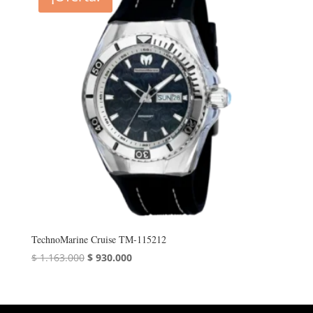
TechnoMarine Cruise TM-115212
El
El
$
1.163.000
$
930.000
precio
precio
original
actual
era:
es: