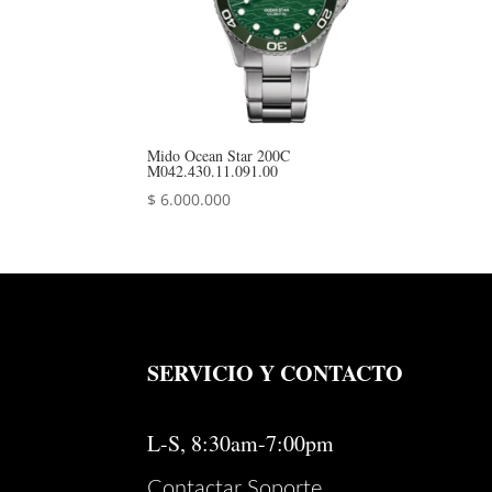
Mido Ocean Star 200C
M042.430.11.091.00
$
6.000.000
SERVICIO Y CONTACTO
L-S, 8:30am-7:00pm
Contactar Soporte