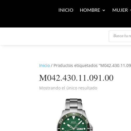
INICIO
HOMBRE
MUJER
Búsqueda
de
productos
Inicio
/ Productos etiquetados “M042.430.11.09
M042.430.11.091.00
Mostrando el único resultado